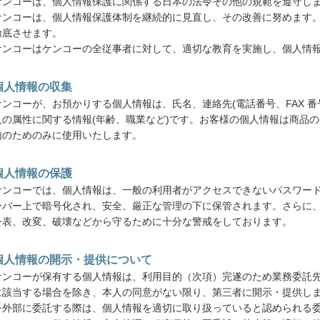
ケンコーは、個人情報保護に関係する日本の法令その他の規範を遵守し
ケンコーは、個人情報保護体制を継続的に見直し、その改善に努めます。
徹底させます。
ケンコーはケンコーの全従事者に対して、適切な教育を実施し、個人情
個人情報の収集
ケンコーが、お預かりする個人情報は、氏名、連絡先(電話番号、FAX 番
人の属性に関する情報(年齢、職業など)です。お客様の個人情報は商品
内のためのみに使用いたします。
個人情報の保護
ケンコーでは、個人情報は、一般の利用者がアクセスできないパスワー
ーバー上で暗号化され、安全、厳正な管理の下に保管されます。さらに
公表、改変、破壊などから守るために十分な警戒をしております。
個人情報の開示・提供について
ケンコーが保有する個人情報は、利用目的（次項）完遂のため業務委託
に該当する場合を除き、本人の同意がない限り、第三者に開示・提供し
を外部に委託する際は、個人情報を適切に取り扱っていると認められる