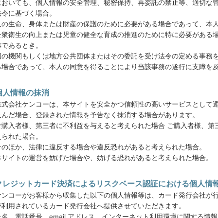
においても、個人情報の安全管理、秘密保持、再委託の禁止等、適切な
法令に基づく場合。
人の生命、身体または財産の保護のために必要がある場合であって、本
公衆衛生の向上または児童の健全な育成の推進のために特に必要がある場
難であるとき。
国の機関もしくは地方公共団体またはその委託を受け法令の定める事務を
る場合であって、本人の同意を得ることにより当該事務の遂行に支障を
個人情報の抹消
株式会社ケンコーは、本サイトを安全かつ信頼性の高いサービスとして
及んだ場合、登録された情報を予告なく抹消する場合があります。
ご購入者様、第三者に不利益を与えると考えられた場合 ご購入者様、第
えられた場合。
そのほか、法律に違反する場合や違反恐れがあると考えられた場合。
本サイトの運営を妨げた場合や、妨げる恐れがあると考えられた場合。
クレジットカード決済によるリスクベース認証における個人情報の
ケンコーがお客様から収集した以下の個人情報等は、カード発行会社が行
が利用されているカード発行会社へ提供させていただきます。
氏名、電話番号、email アドレス、インターネット利用環境に関する情報