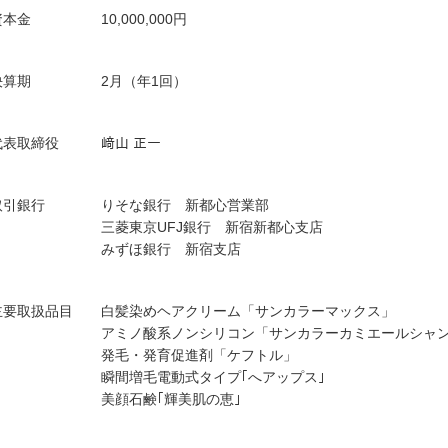
資本金
10,000,000円
決算期
2月（年1回）
代表取締役
﨑山 正一
取引銀行
りそな銀行 新都心営業部
三菱東京UFJ銀行 新宿新都心支店
みずほ銀行 新宿支店
主要取扱品目
白髪染めヘアクリーム「サンカラーマックス」
アミノ酸系ノンシリコン「サンカラーカミエールシャ
発毛・発育促進剤「ケフトル」
瞬間増毛電動式タイプ｢へアップス｣
美顔石鹸｢輝美肌の恵｣