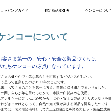
ショッピングガイド
特定商品取引法
ケンコーについ
ケンコーについて
お客さま第一の、安心・安全な製品づくりは
私たちケンコーの原点になっています。
皆さまの健やかで元気な暮らしを応援するビジネスがしたい。
こう思って創業したのが1977年のことです。
以来、お客さまのことを第一に考え、事業に取り組んでまいりました。
その間、自らが年を重ねるなかで、市販の白髪染めを使用。
肌アレルギーに苦しんだ経験から、安心・安全な製品づくりの大切さを
それがきっかけとなって、自然の光で髪が染まる製品を開発したのです
いまでは、感光性染毛料として売上全国第1位を誇る大ヒット製品に成長