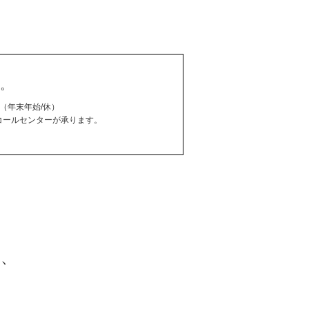
。
00（年末年始/休）
コールセンターが承ります。
に、