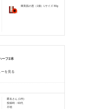
輝美肌の恵（1個）Lサイズ 80g
ハーフ2本
ューを見る
匿名さん (1件)
投稿時：60代
不明