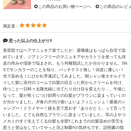
この商品のお買い物ページへ
この商品のレビ
満足度：
思った以上の仕上がり‼︎
美容院ではヘアマニュキア派でしたが、退職後はもっぱら自宅で染
めています。ジアミンフリーのマニュキアやカラトリを使っても頭
皮の痒みや湿疹で悩まされ、もう何種類試したか分かりません。SN
Sでサンカラーのことを知り、パッチテスト無し！頭皮に優しい！
光で染める！にひかれ早速試してみました。朝シャン後タオルドラ
イした髪に添付のコームで白髪の目立った所からクリームを付け、
待つこと一日時々太陽光線に当てたり分け目を変えたり…。午後に
なって、髪が乾くにつけ顔周りの白髪がブラウンに染まっていくの
が分かりました。夕食の片付け後いよいよフィニッシュ！最後のシ
ャンプー！ドライヤー！鏡を見て思わず「ありがとう」って言って
いました。とても自然なブラウンに染まっていました。耳の上やコ
メカミのすぐ生えてくる白髪も全部‼︎これまでの白髪染めの苦労を
思うと登山をしていてやっと頂上制覇‼︎の気持ちです。説明書の指