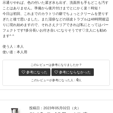
示通りやれば、色の付いた濯ぎ水も出ず、洗面所も手もどこも汚す
ことはありません。準備から後片付けまでとにかく楽！時短！
今日は初回、これまでのカラトリの癖でちょっとクリームを塗りす
ぎたと後で思いました。また湿疹などの頭皮トラブルは48時間後辺
りに現れ始めますので、それさえクリアできれば私にとってはパー
フェクトです‼︎多分長いお付き合いになりそうです♡主人にも勧め
ます^ ^
使う人：本人
使い道：本人用
このレビューは参考になりましたか？
参考になった
参考にならなかった
0
このレビューが参考になった人：
人
投稿日：2023年05月02日（火）